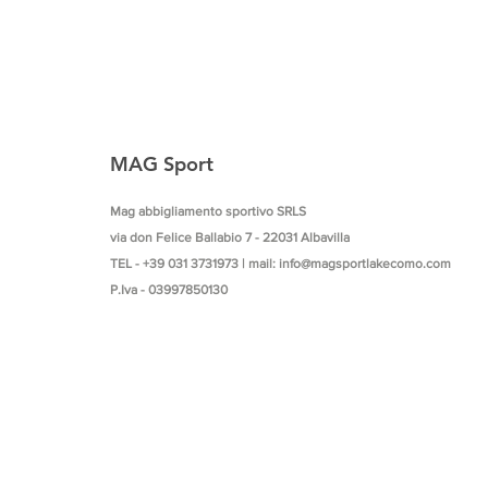
MAG Sport
Mag abbigliamento sportivo SRLS
via don Felice Ballabio 7 -
22031 Albavilla
TEL - +39 031 3731973 | mail:
info@magsportlakecomo.com
P.Iva - 03997850130